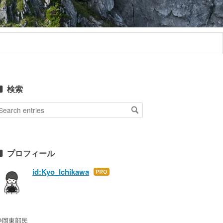
検索
プロフィール
id:Kyo_Ichikawa
Hate
na
Blo
g
Pro
静岡東部民