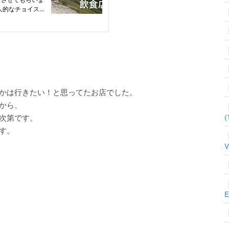
かは行きたい！と思ってたお店でした。
から、
【
(
次第です。
す。
【
V
【
【
E
【