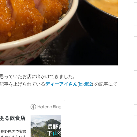
【
【
思っていたお店に出かけてきました。
記事を上げられている
ディーアイさん
(
id:di82
) の記事にて
【
【
【