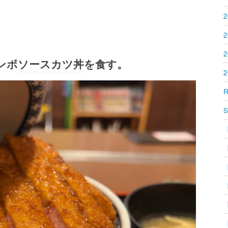
2
2
2
ンボ
ソースカツ丼
を食す。
2
R
S
【
【